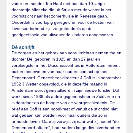
vader en moeder Ten Haaf met hun dan 10-jarige
dochtertje Mieneke die uit Strijen met de winter in het
vooruitzicht naar het zomerhuisje in Renesse gaan.
Onderdak is voorlopig geregeld en voor de kosten van
levensonderhoud zijn ze grotendeels op de
goedgeefsheid van uitwonende kinderen aangewezen.
Dé schrijft
De zorgen en het gebrek aan vooruitzichten nemen toe en
dochter Dé, geboren in 1925 en dan 27 jaar en
verpleegster in het Diaconessenhuis in Rotterdam, neemt
buiten medeweten van haar ouders contact op met
Dennenoord. Geneesheer-directeur J Doff is in september
1952 J Wetter opgevolgd, die in dezelfde maand in
Amsterdam wordt geïnstalleerd in zijn nieuwe functie. Doff
werkt sinds 1938 als afdelingsgeneesheer in Zuidlaren en
is daardoor op de hoogte van de voorgeschiedenis. De
brief aan Doff is een noodkreet of vanuit de stichting niet
wat gedaan kan worden voor haar ouders die zo in
armoede leven. Daarbij verwijst zij naar wat zij noemt “de
Dennenoord-affaire”, haar vaders lange dienstverband en