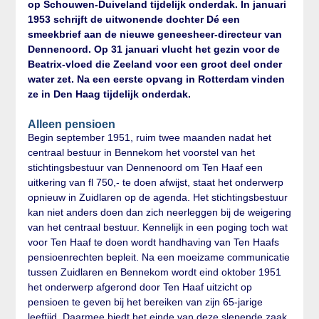
op Schouwen-Duiveland tijdelijk onderdak. In januari
1953 schrijft de uitwonende dochter Dé een
smeekbrief aan de nieuwe geneesheer-directeur van
Dennenoord. Op 31 januari vlucht het gezin voor de
Beatrix-vloed die Zeeland voor een groot deel onder
water zet. Na een eerste opvang in Rotterdam vinden
ze in Den Haag tijdelijk onderdak.
Alleen pensioen
Begin september 1951, ruim twee maanden nadat het
centraal bestuur in Bennekom het voorstel van het
stichtingsbestuur van Dennenoord om Ten Haaf een
uitkering van fl 750,- te doen afwijst, staat het onderwerp
opnieuw in Zuidlaren op de agenda. Het stichtingsbestuur
kan niet anders doen dan zich neerleggen bij de weigering
van het centraal bestuur. Kennelijk in een poging toch wat
voor Ten Haaf te doen wordt handhaving van Ten Haafs
pensioenrechten bepleit. Na een moeizame communicatie
tussen Zuidlaren en Bennekom wordt eind oktober 1951
het onderwerp afgerond door Ten Haaf uitzicht op
pensioen te geven bij het bereiken van zijn 65-jarige
leeftijd. Daarmee biedt het einde van deze slepende zaak