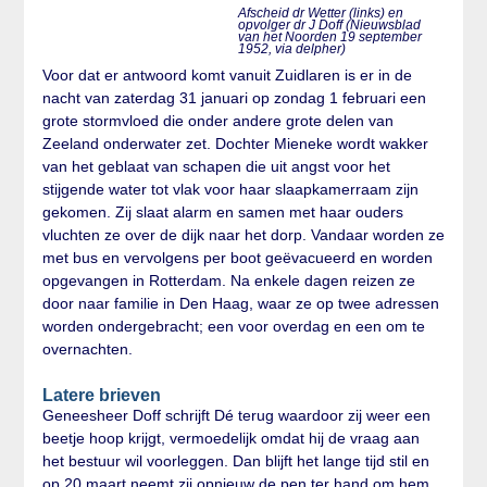
Afscheid dr Wetter (links) en
opvolger dr J Doff (Nieuwsblad
van het Noorden 19 september
1952, via delpher)
Voor dat er antwoord komt vanuit Zuidlaren is er in de
nacht van zaterdag 31 januari op zondag 1 februari een
grote stormvloed die onder andere grote delen van
Zeeland onderwater zet. Dochter Mieneke wordt wakker
van het geblaat van schapen die uit angst voor het
stijgende water tot vlak voor haar slaapkamerraam zijn
gekomen. Zij slaat alarm en samen met haar ouders
vluchten ze over de dijk naar het dorp. Vandaar worden ze
met bus en vervolgens per boot geëvacueerd en worden
opgevangen in Rotterdam. Na enkele dagen reizen ze
door naar familie in Den Haag, waar ze op twee adressen
worden ondergebracht; een voor overdag en een om te
overnachten.
Latere brieven
Geneesheer Doff schrijft Dé terug waardoor zij weer een
beetje hoop krijgt, vermoedelijk omdat hij de vraag aan
het bestuur wil voorleggen. Dan blijft het lange tijd stil en
op 20 maart neemt zij opnieuw de pen ter hand om hem