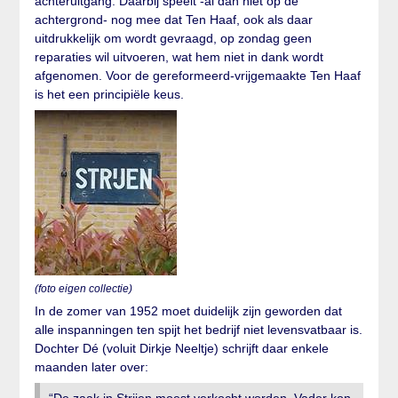
achteruitgang. Daarbij speelt -al dan niet op de
achtergrond- nog mee dat Ten Haaf, ook als daar
uitdrukkelijk om wordt gevraagd, op zondag geen
reparaties wil uitvoeren, wat hem niet in dank wordt
afgenomen. Voor de gereformeerd-vrijgemaakte Ten Haaf
is het een principiële keus.
(foto eigen collectie)
In de zomer van 1952 moet duidelijk zijn geworden dat
alle inspanningen ten spijt het bedrijf niet levensvatbaar is.
Dochter Dé (voluit Dirkje Neeltje) schrijft daar enkele
maanden later over:
“De zaak in Strijen moest verkocht worden. Vader kon