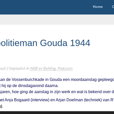
Home
O
politieman Gouda 1944
nuut
|
Geplaatst in
NSB-er Behling
,
Podcasts
n de Vossenburchkade in Gouda een moordaanslag gepleegd op
t hij op de dinsdagavond daarna.
aren, hoe ging de aanslag in zijn werk en wat is bekend over d
t Anja Bogaard (interview) en Arjan Doelman (techniek) van RT
st
.